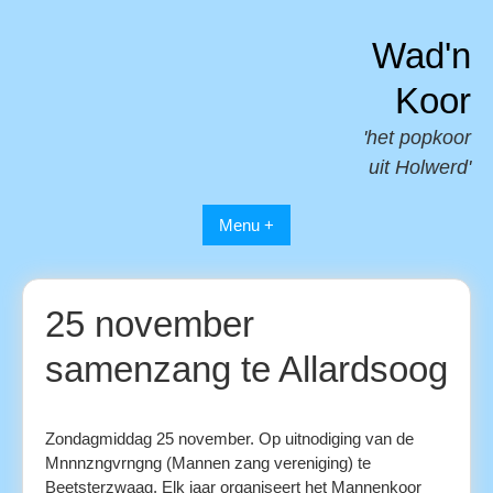
Spring
naar
Wad'n
inhoud
Koor
'het popkoor
uit Holwerd'
Menu +
25 november
samenzang te Allardsoog
Zondagmiddag 25 november. Op uitnodiging van de
Mnnnzngvrngng (Mannen zang vereniging) te
Beetsterzwaag. Elk jaar organiseert het Mannenkoor