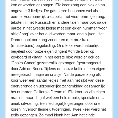
kon er worden gezongen. Elk koor zong een blokje van
ongeveer 3 liedjes. De gastheren begonnen wel als
eerste. Voornamelijk a-capella met vierstemmige zang,
teksten in het Russisch en andere talen maar ook na de
pauze in het tweede blokje met een eigen nummer ‘Voor
altijd Jong
” over het oud worden maar jong blijven. Het
Damespopkoor zong zonder en met muzikale
(muziekband) begeleiding. Ons koor werd natuurlijk
begeleid door onze eigen dirigent Adri de Boer op
keyboard of gitaar. In het eerste blok werd er ook de
‘Choirs Canon’ gezamenlijk gezongen (gearrangeerd
door Adri de Boer). Tijdens de pauze koffie of een eigen
meegebracht hapje en snapje. Na de pauze zong elk
koor weer een aantal liedjes met aan het slot van deze
enerverende en uitzonderlijke zangmiddag gezamenlijk
het nummer ‘California Dreamin’. Elk koor op zijn eigen
manier, maar dit gaf wel een hele mooie, speciale en…
uniek uitvoering. Een lied tegelijk gezongen door drie
koren in verschillende uitvoeringen. Twee keer werd het
zelfs gezongen. Zo mooi klonk het. Aan het einde