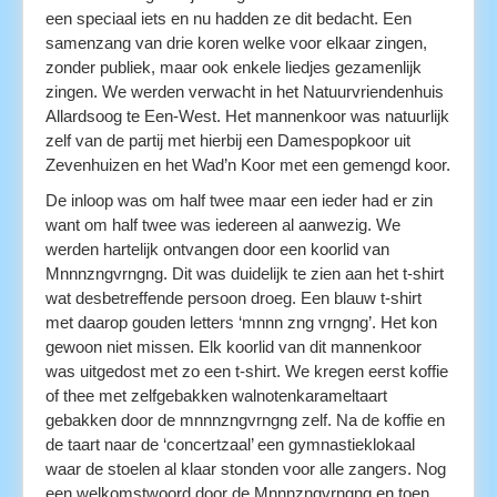
een speciaal iets en nu hadden ze dit bedacht. Een
samenzang van drie koren welke voor elkaar zingen,
zonder publiek, maar ook enkele liedjes gezamenlijk
zingen. We werden verwacht in het Natuurvriendenhuis
Allardsoog te Een-West. Het mannenkoor was natuurlijk
zelf van de partij met hierbij een Damespopkoor uit
Zevenhuizen en het Wad’n Koor met een gemengd koor.
De inloop was om half twee maar een ieder had er zin
want om half twee was iedereen al aanwezig. We
werden hartelijk ontvangen door een koorlid van
Mnnnzngvrngng. Dit was duidelijk te zien aan het t-shirt
wat desbetreffende persoon droeg. Een blauw t-shirt
met daarop gouden letters ‘mnnn zng vrngng’. Het kon
gewoon niet missen. Elk koorlid van dit mannenkoor
was uitgedost met zo een t-shirt. We kregen eerst koffie
of thee met zelfgeba
kken walnotenkarameltaart
gebakken door de mnnnzngvrngng zelf. Na de koffie en
de taart naar de ‘concertzaal’ een gymnastieklokaal
waar d
e stoelen al klaar stonden voor alle zangers. Nog
een welkomstwoord door de Mnnnzngvrngng en toen