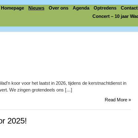
Homepage
Nieuws
Over ons
Agenda
Optredens
Contact
Concert – 10 jaar Wa
’n koor voor het laatst in 2026, tijdens de kerstnachtdienst in
wert. We zingen grotendeels ons […]
Read More »
or 2025!