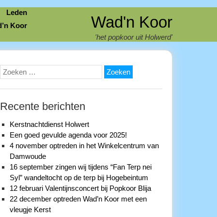
Leden
Wad'n Koor
d’n Koor
'het popkoor uit Holwerd'
Zoeken
naar:
Recente berichten
Kerstnachtdienst Holwert
Een goed gevulde agenda voor 2025!
4 november optreden in het Winkelcentrum van
Damwoude
16 september zingen wij tijdens “Fan Terp nei
Syl” wandeltocht op de terp bij Hogebeintum
12 februari Valentijnsconcert bij Popkoor Blija
22 december optreden Wad’n Koor met een
vleugje Kerst