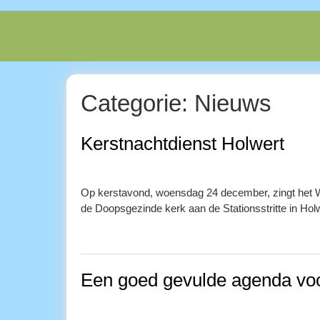
Spring
naar
inhoud
Categorie:
Nieuws
Kerstnachtdienst Holwert
Op kerstavond, woensdag 24 december, zingt het Wad
de Doopsgezinde kerk aan de Stationsstritte in Hol
Een goed gevulde agenda vo