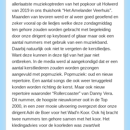
allerlaatste muziekoptreden van het popkoor uit Holwerd
van 2019 in ons thuishonk “Het Amelander Veerhuis”.
Maanden van tevoren werd er al weer goed geoefend en
zeker vooral op de liedjes welke deze zondagmiddag
ten gehore zouden worden gebracht met begeleiding
door onze dirigent op keyboard of gitaar maar ook een
aantal nummers met gebruik van een muziekband.
Daarbij natuurlijk ook niet te vergeten de kerstliedjes.
Want deze kunnen in deze tijd van het jaar niet
ontbreken. In de media werd al aangekondigd dat er een
aantal kerstliederen zouden worden gezongen
aangevuld met popmuziek. Popmuziek: oud en nieuw
repertoire. Een aantal songs die ook weer teruggeleid
konden worden richting de kerst. Maar ook nieuw
repertoire waaronder “Rollercoaster” van Danny Vera.
Dit nummer, de hoogste nieuwkomer ooit in de Top
2000, in een zeer mooie uitvoering overgezet door onze
dirigent Adri de Boer voor het Wad’n Koor. Ook hij bracht
twee nummers ten gehore samen met het koor. Het
kledingadvies voor de koorleden was zwart/wit