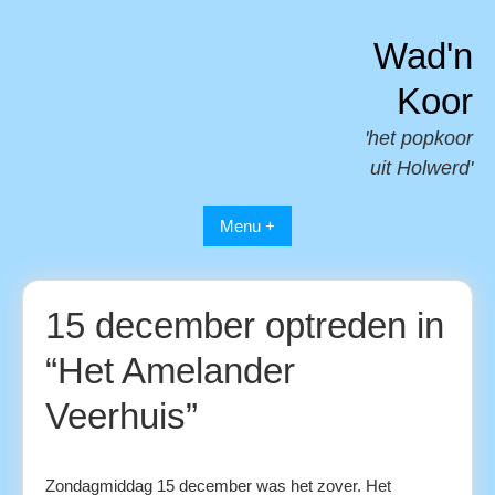
Spring
naar
Wad'n
inhoud
Koor
'het popkoor
uit Holwerd'
Menu +
15 december optreden in
“Het Amelander
Veerhuis”
Zondagmiddag 15 december was het zover. Het