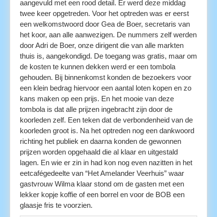
aangevuld met een rood detail. Er werd deze middag
twee keer opgetreden. Voor het optreden was er eerst
een welkomstwoord door Gea de Boer, secretaris van
het koor, aan alle aanwezigen. De nummers zelf werden
door Adri de Boer, onze dirigent die van alle markten
thuis is, aangekondigd. De toegang was gratis, maar om
de kosten te kunnen dekken werd er een tombola
gehouden. Bij binnenkomst konden de bezoekers voor
een klein bedrag hiervoor een aantal loten kopen en zo
kans maken op een prijs. En het mooie van deze
tombola is dat alle prijzen ingebracht zijn door de
koorleden zelf. Een teken dat de verbondenheid van de
koorleden groot is. Na het optreden nog een dankwoord
richting het publiek en daarna konden de gewonnen
prijzen worden opgehaald die al klaar en uitgestald
lagen. En wie er zin in had kon nog even nazitten in het
eetcafégedeelte van “Het Amelander Veerhuis” waar
gastvrouw Wilma klaar stond om de gasten met een
lekker kopje koffie of een borrel en voor de BOB een
glaasje fris te voorzien.