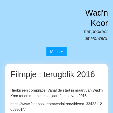
Spring
naar
Wad'n
inhoud
Koor
'het popkoor
uit Holwerd'
Menu +
Filmpje : terugblik 2016
Hierbij een compilatie. Vanaf de start in maart van Wad’n
Koor tot en met het eindejaarsfeestje van 2016.
https://www.facebook.com/wadnkoor/videos/133422112
6599014/