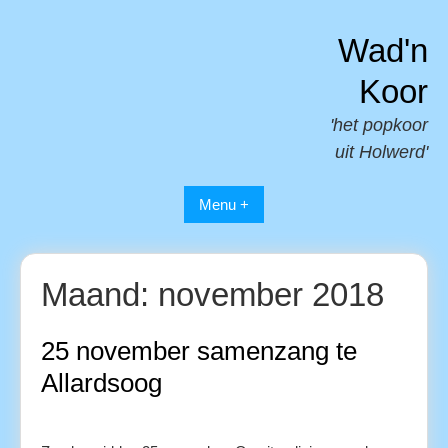
Spring
naar
Wad'n
inhoud
Koor
'het popkoor
uit Holwerd'
Menu +
Maand:
november 2018
25 november samenzang te
Allardsoog