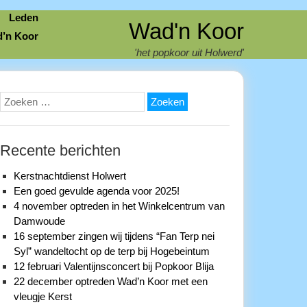
Leden
Wad'n Koor
d’n Koor
'het popkoor uit Holwerd'
Zoeken
naar:
Recente berichten
Kerstnachtdienst Holwert
Een goed gevulde agenda voor 2025!
4 november optreden in het Winkelcentrum van
Damwoude
16 september zingen wij tijdens “Fan Terp nei
Syl” wandeltocht op de terp bij Hogebeintum
12 februari Valentijnsconcert bij Popkoor Blija
22 december optreden Wad’n Koor met een
vleugje Kerst