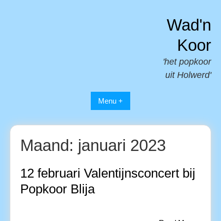
Spring
naar
Wad'n
inhoud
Koor
'het popkoor
uit Holwerd'
Menu +
Maand:
januari 2023
12 februari Valentijnsconcert bij
Popkoor Blija