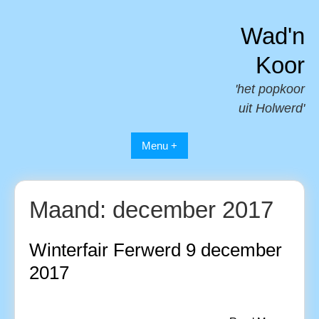
Spring
naar
Wad'n
inhoud
Koor
'het popkoor
uit Holwerd'
Menu +
Maand:
december 2017
Winterfair Ferwerd 9 december
2017